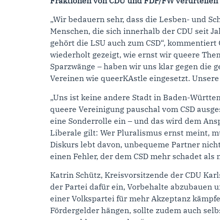
Fraktionen von CDU und FDP/FW verurteilen
„Wir bedauern sehr, dass die Lesben- und Sc
Menschen, die sich innerhalb der CDU seit 
gehört die LSU auch zum CSD“, kommentiert 
wiederholt gezeigt, wie ernst wir queere The
Sparzwänge – haben wir uns klar gegen die g
Vereinen wie queerKAstle eingesetzt. Unsere
„Uns ist keine andere Stadt in Baden-Württe
queere Vereinigung pauschal vom CSD ausgesc
eine Sonderrolle ein – und das wird dem Anspr
Liberale gilt: Wer Pluralismus ernst meint, 
Diskurs lebt davon, unbequeme Partner nicht 
einen Fehler, der dem CSD mehr schadet als n
Katrin Schütz, Kreisvorsitzende der CDU Karl
der Partei dafür ein, Vorbehalte abzubauen u
einer Volkspartei für mehr Akzeptanz kämpfe
Fördergelder hängen, sollte zudem auch selb