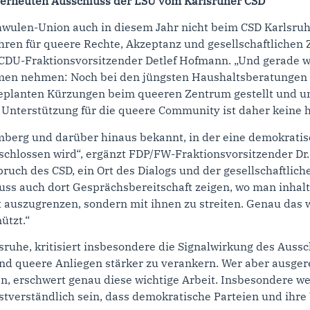
 erneuten Ausschluss der LSU vom Karlsruher CSD
hwulen-Union auch in diesem Jahr nicht beim CSD Karlsruhe
Jahren für queere Rechte, Akzeptanz und gesellschaftlich
CDU-Fraktionsvorsitzender Detlef Hofmann. „Und gerade wi
men nehmen: Noch bei den jüngsten Haushaltsberatungen – i
eplanten Kürzungen beim queeren Zentrum gestellt und uns
 Unterstützung für die queere Community ist daher keine 
mberg und darüber hinaus bekannt, in der eine demokratis
hlossen wird“, ergänzt FDP/FW-Fraktionsvorsitzender Dr. 
uch des CSD, ein Ort des Dialogs und der gesellschaftlichen
muss auch dort Gesprächsbereitschaft zeigen, wo man inhalt
auszugrenzen, sondern mit ihnen zu streiten. Genau das wi
ützt.“
sruhe, kritisiert insbesondere die Signalwirkung des Aussc
nd queere Anliegen stärker zu verankern. Wer aber ausgere
n, erschwert genau diese wichtige Arbeit. Insbesondere we
stverständlich sein, dass demokratische Parteien und ihre